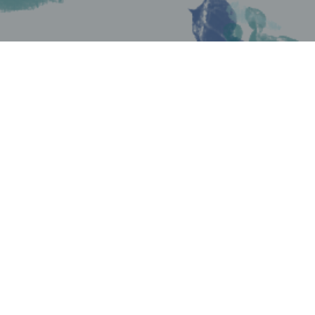
PLATZRESERVIERUNG
Zur Platz-
reservierung
Tennisplatz:
Über die App „Court4u“ kann sich Jeder online
einen unserer 4 Sandplätze reservieren. Lade dir
dazu einfach die App herunter, erstelle dir ein
Profil und buche einen Platz.