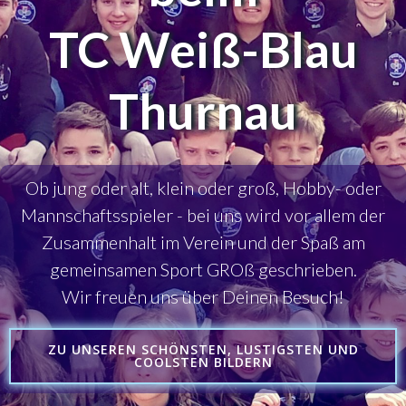
TC Weiß-Blau
Thurnau
Ob jung oder alt, klein oder groß, Hobby- oder
Mannschaftsspieler - bei uns wird vor allem der
Zusammenhalt im Verein und der Spaß am
gemeinsamen Sport GROß geschrieben.
Wir freuen uns über Deinen Besuch!
ZU UNSEREN SCHÖNSTEN, LUSTIGSTEN UND
COOLSTEN BILDERN