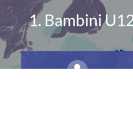
1. Bambini U1
Spieler
Meldeliste
Mannschaftsführer:
Luca Ellner-Schuberth